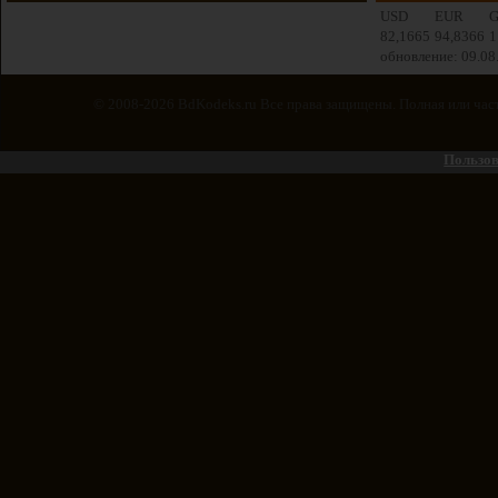
USD
EUR
82,1665
94,8366
1
обновление: 09.08
© 2008-2026 BdKodeks.ru Все права защищены. Полная или част
Пользов