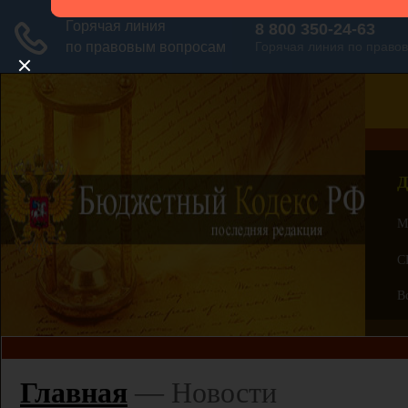
Д
М
С
В
Главная
—
Новости