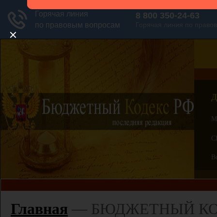
Д
М
С
В
Главная
—
БЮДЖЕТНЫЙ КОД