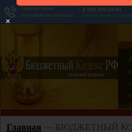
Д
М
С
В
Главная
—
БЮДЖЕТНЫЙ КОДЕ